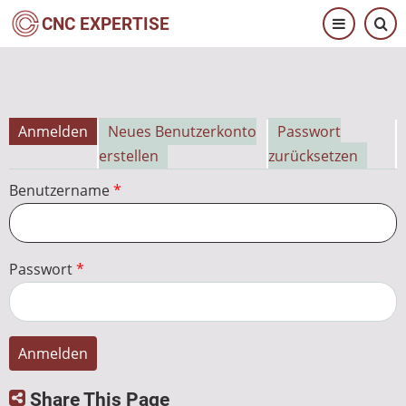
Direkt
CNC EXPERTISE
zum
Inhalt
Anmelden
Neues Benutzerkonto
Passwort
Primäre
erstellen
zurücksetzen
Reiter
Benutzername
Passwort
Share This Page