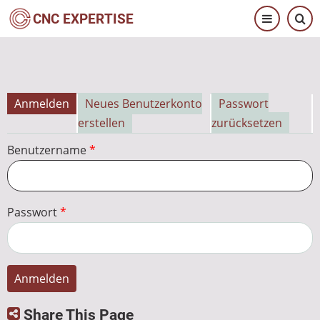
Direkt
CNC EXPERTISE
zum
Inhalt
Anmelden
Neues Benutzerkonto
Passwort
Primäre
erstellen
zurücksetzen
Reiter
Benutzername
Passwort
Share This Page