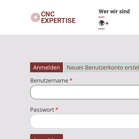
Direkt
Hauptnavig
Wer wir sind
zum
CNC
EXPERTISE
Inhalt
🌍
+
Anmelden
Neues Benutzerkonto erste
Primäre
Benutzername
Reiter
Passwort