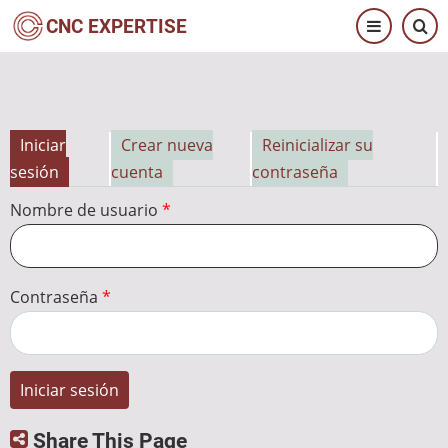
Pasar
CNC EXPERTISE
al
contenido
principal
Iniciar
Crear nueva
Reinicializar su
Solapas
sesión
cuenta
contraseña
principales
Nombre de usuario
Contraseña
Share This Page