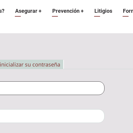
n
s?
Asegurar
+
Prevención
+
Litigios
For
inicializar su contraseña