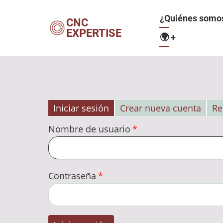
Pasar
Navegació
¿Quiénes somo
al
CNC
EXPERTISE
contenido
🌍
+
principal
principal
Iniciar sesión
Crear nueva cuenta
Re
Solapas
Nombre de usuario
principales
Contraseña