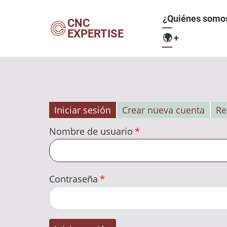
Pasar
Navegació
¿Quiénes somo
al
CNC
EXPERTISE
contenido
🌍
+
principal
principal
Iniciar sesión
Crear nueva cuenta
Re
Solapas
Nombre de usuario
principales
Contraseña