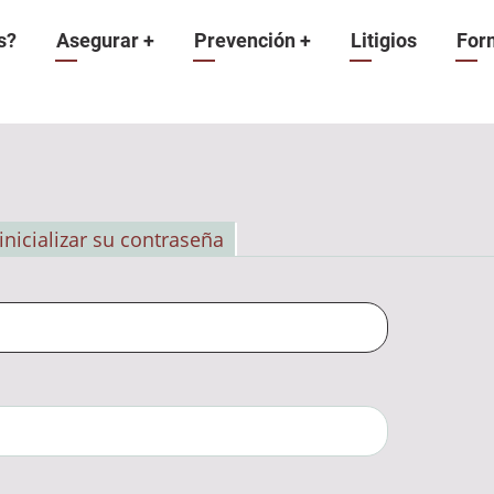
n
s?
Asegurar
+
Prevención
+
Litigios
For
inicializar su contraseña