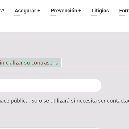
n
s?
Asegurar
+
Prevención
+
Litigios
For
inicializar su contraseña
ace pública. Solo se utilizará si necesita ser contact