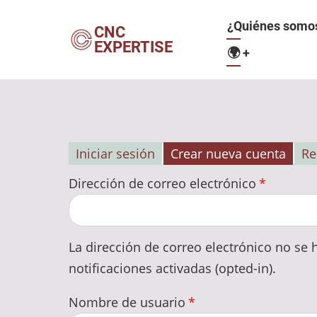
Pasar
Navegació
¿Quiénes somo
al
CNC
EXPERTISE
contenido
🌍
+
principal
principal
Iniciar sesión
Crear nueva cuenta
Re
Solapas
Dirección de correo electrónico
principales
La dirección de correo electrónico no se h
notificaciones activadas (opted-in).
Nombre de usuario