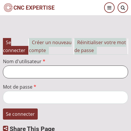
Aller
CNC EXPERTISE
au
contenu
principal
Se
Créer un nouveau
Réinitialiser votre mot
Onglets
connecter
compte
de passe
principaux
Nom d'utilisateur
Mot de passe
Share This Page