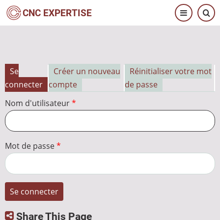
Aller
CNC EXPERTISE
au
contenu
principal
Se
Créer un nouveau
Réinitialiser votre mot
Onglets
connecter
compte
de passe
principaux
Nom d'utilisateur
Mot de passe
Share This Page