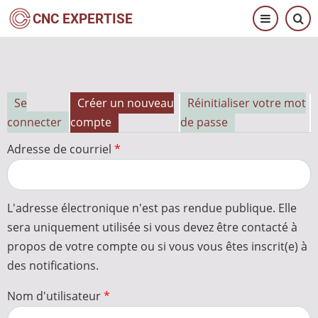
Aller
CNC EXPERTISE
au
contenu
principal
Se
Créer un nouveau
Réinitialiser votre mot
Onglets
connecter
compte
de passe
principaux
Adresse de courriel
L'adresse électronique n'est pas rendue publique. Elle
sera uniquement utilisée si vous devez être contacté à
propos de votre compte ou si vous vous êtes inscrit(e) à
des notifications.
Nom d'utilisateur