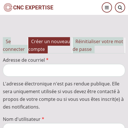
Aller
CNC EXPERTISE
au
contenu
principal
Se
Créer un nouveau
Réinitialiser votre mot
Onglets
connecter
compte
de passe
principaux
Adresse de courriel
L'adresse électronique n'est pas rendue publique. Elle
sera uniquement utilisée si vous devez être contacté à
propos de votre compte ou si vous vous êtes inscrit(e) à
des notifications.
Nom d'utilisateur