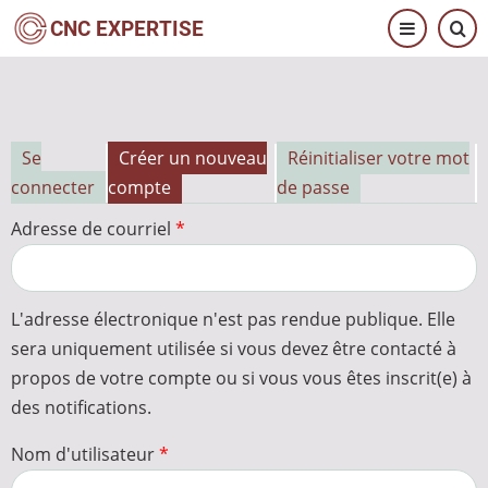
Aller
CNC EXPERTISE
au
contenu
principal
Se
Créer un nouveau
Réinitialiser votre mot
Onglets
connecter
compte
de passe
principaux
Adresse de courriel
L'adresse électronique n'est pas rendue publique. Elle
sera uniquement utilisée si vous devez être contacté à
propos de votre compte ou si vous vous êtes inscrit(e) à
des notifications.
Nom d'utilisateur