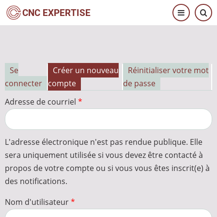
Aller
CNC EXPERTISE
au
contenu
principal
Se
Créer un nouveau
Réinitialiser votre mot
Onglets
connecter
compte
de passe
principaux
Adresse de courriel
L'adresse électronique n'est pas rendue publique. Elle
sera uniquement utilisée si vous devez être contacté à
propos de votre compte ou si vous vous êtes inscrit(e) à
des notifications.
Nom d'utilisateur