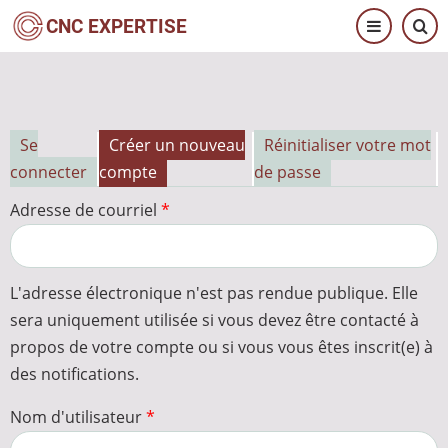
Aller
CNC EXPERTISE
au
contenu
principal
Se
Créer un nouveau
Réinitialiser votre mot
Onglets
connecter
compte
de passe
principaux
Adresse de courriel
L'adresse électronique n'est pas rendue publique. Elle
sera uniquement utilisée si vous devez être contacté à
propos de votre compte ou si vous vous êtes inscrit(e) à
des notifications.
Nom d'utilisateur