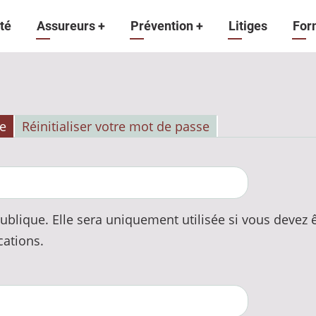
gation
té
Assureurs
+
Prévention
+
Litiges
For
ipale
e
Réinitialiser votre mot de passe
ublique. Elle sera uniquement utilisée si vous devez
cations.