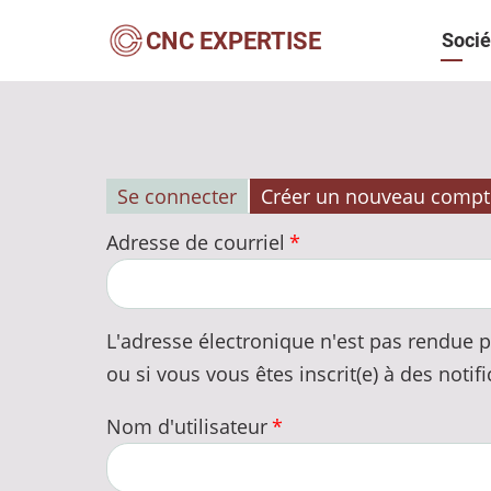
Aller
Navi
CNC EXPERTISE
Socié
au
contenu
princ
principal
Se connecter
Créer un nouveau compt
Onglets
Adresse de courriel
principaux
L'adresse électronique n'est pas rendue p
ou si vous vous êtes inscrit(e) à des notifi
Nom d'utilisateur