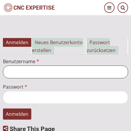
Direkt
CNC EXPERTISE
zum
Inhalt
Anmelden
Neues Benutzerkonto
Passwort
Primäre
erstellen
zurücksetzen
Reiter
Benutzername
Passwort
Share This Page