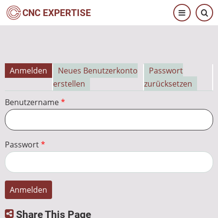
Direkt
CNC EXPERTISE
zum
Inhalt
Anmelden
Neues Benutzerkonto
Passwort
Primäre
erstellen
zurücksetzen
Reiter
Benutzername
Passwort
Share This Page