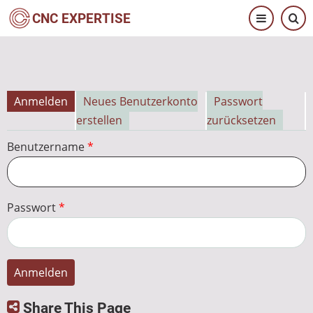
Direkt
CNC EXPERTISE
zum
Inhalt
Anmelden
Neues Benutzerkonto
Passwort
Primäre
erstellen
zurücksetzen
Reiter
Benutzername
Passwort
Share This Page