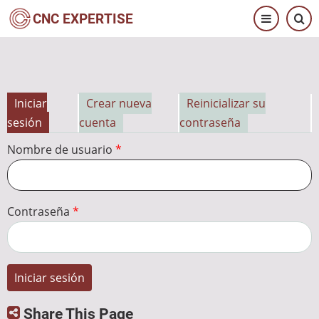
Pasar
CNC EXPERTISE
al
contenido
principal
Iniciar
Crear nueva
Reinicializar su
Solapas
sesión
cuenta
contraseña
principales
Nombre de usuario
Contraseña
Share This Page