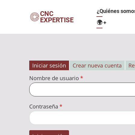
Pasar
Navegació
¿Quiénes somo
al
CNC
EXPERTISE
contenido
🌍
+
principal
principal
Iniciar sesión
Crear nueva cuenta
Re
Solapas
Nombre de usuario
principales
Contraseña