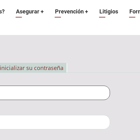
n
s?
Asegurar
+
Prevención
+
Litigios
For
inicializar su contraseña