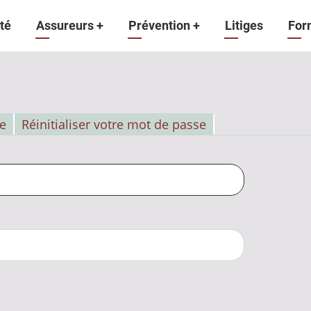
gation
té
Assureurs
+
Prévention
+
Litiges
For
ipale
e
Réinitialiser votre mot de passe