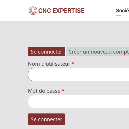
Aller
Navi
CNC EXPERTISE
Socié
au
contenu
princ
principal
Se connecter
Créer un nouveau compt
Onglets
Nom d'utilisateur
principaux
Mot de passe