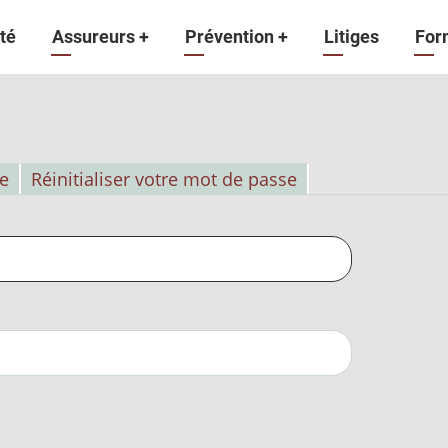
gation
té
Assureurs
+
Prévention
+
Litiges
For
ipale
e
Réinitialiser votre mot de passe