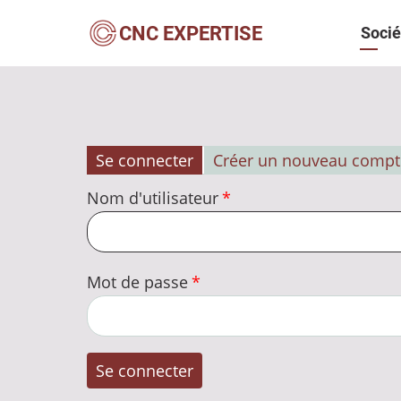
Aller
Navi
CNC EXPERTISE
Socié
au
contenu
princ
principal
Se connecter
Créer un nouveau compt
Onglets
Nom d'utilisateur
principaux
Mot de passe