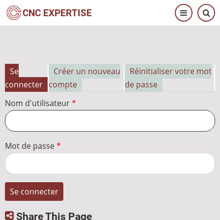
Aller
CNC EXPERTISE
au
contenu
principal
Se
Créer un nouveau
Réinitialiser votre mot
Onglets
connecter
compte
de passe
principaux
Nom d'utilisateur
Mot de passe
Share This Page