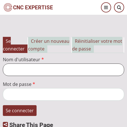
Aller
CNC EXPERTISE
au
contenu
principal
Se
Créer un nouveau
Réinitialiser votre mot
Onglets
connecter
compte
de passe
principaux
Nom d'utilisateur
Mot de passe
Share This Page