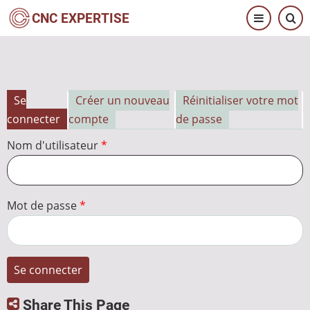
Aller
CNC EXPERTISE
au
contenu
principal
Se
Créer un nouveau
Réinitialiser votre mot
Onglets
connecter
compte
de passe
principaux
Nom d'utilisateur
Mot de passe
Share This Page