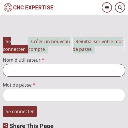
Aller
CNC EXPERTISE
au
contenu
principal
Se
Créer un nouveau
Réinitialiser votre mot
Onglets
connecter
compte
de passe
principaux
Nom d'utilisateur
Mot de passe
Share This Page