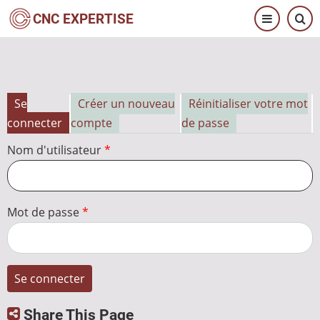
Aller
CNC EXPERTISE
au
contenu
principal
Se
Créer un nouveau
Réinitialiser votre mot
Onglets
connecter
compte
de passe
principaux
Nom d'utilisateur
Mot de passe
Share This Page