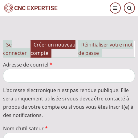
Aller
CNC EXPERTISE
au
contenu
principal
Se
Créer un nouveau
Réinitialiser votre mot
Onglets
connecter
compte
de passe
principaux
Adresse de courriel
L'adresse électronique n'est pas rendue publique. Elle
sera uniquement utilisée si vous devez être contacté à
propos de votre compte ou si vous vous êtes inscrit(e) à
des notifications.
Nom d'utilisateur