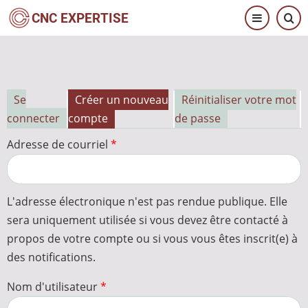
Aller
CNC EXPERTISE
au
contenu
principal
Se
Créer un nouveau
Réinitialiser votre mot
Onglets
connecter
compte
de passe
principaux
Adresse de courriel
L'adresse électronique n'est pas rendue publique. Elle
sera uniquement utilisée si vous devez être contacté à
propos de votre compte ou si vous vous êtes inscrit(e) à
des notifications.
Nom d'utilisateur