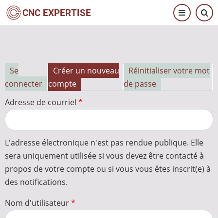
Aller
CNC EXPERTISE
au
contenu
principal
Se
Créer un nouveau
Réinitialiser votre mot
Onglets
connecter
compte
de passe
principaux
Adresse de courriel
L'adresse électronique n'est pas rendue publique. Elle
sera uniquement utilisée si vous devez être contacté à
propos de votre compte ou si vous vous êtes inscrit(e) à
des notifications.
Nom d'utilisateur