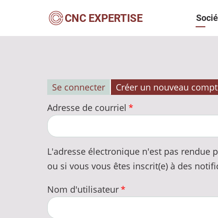
Aller
Navi
CNC EXPERTISE
Socié
au
contenu
princ
principal
Se connecter
Créer un nouveau compt
Onglets
Adresse de courriel
principaux
L'adresse électronique n'est pas rendue p
ou si vous vous êtes inscrit(e) à des notifi
Nom d'utilisateur