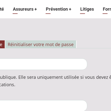
gation
té
Assureurs
+
Prévention
+
Litiges
For
ipale
e
Réinitialiser votre mot de passe
ublique. Elle sera uniquement utilisée si vous devez
cations.