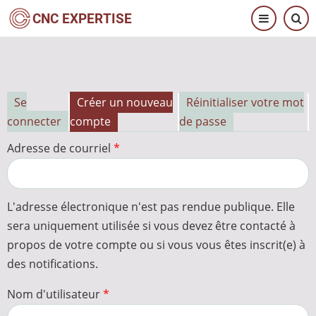
Aller
CNC EXPERTISE
au
contenu
principal
Se
Créer un nouveau
Réinitialiser votre mot
Onglets
connecter
compte
de passe
principaux
Adresse de courriel
L'adresse électronique n'est pas rendue publique. Elle
sera uniquement utilisée si vous devez être contacté à
propos de votre compte ou si vous vous êtes inscrit(e) à
des notifications.
Nom d'utilisateur