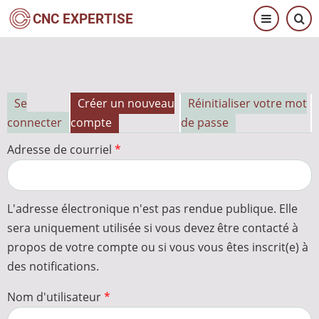
Aller
CNC EXPERTISE
au
contenu
principal
Se
Créer un nouveau
Réinitialiser votre mot
Onglets
connecter
compte
de passe
principaux
Adresse de courriel
L'adresse électronique n'est pas rendue publique. Elle
sera uniquement utilisée si vous devez être contacté à
propos de votre compte ou si vous vous êtes inscrit(e) à
des notifications.
Nom d'utilisateur