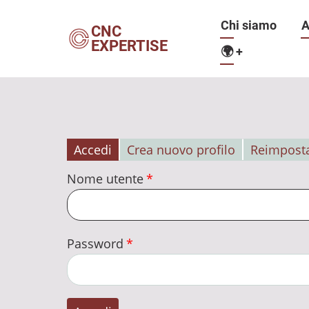
Salta
Navigazio
Chi siamo
A
al
CNC
EXPERTISE
contenuto
🌍
+
principale
principale
Accedi
Crea nuovo profilo
Reimposta
Schede
Nome utente
primarie
Password