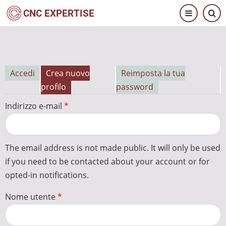
Salta
CNC EXPERTISE
al
contenuto
principale
Accedi
Crea nuovo
Reimposta la tua
Schede
profilo
password
primarie
Indirizzo e-mail
The email address is not made public. It will only be used
if you need to be contacted about your account or for
opted-in notifications.
Nome utente