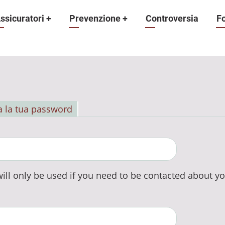
ne
ssicuratori
+
Prevenzione
+
Controversia
F
 la tua password
ill only be used if you need to be contacted about yo