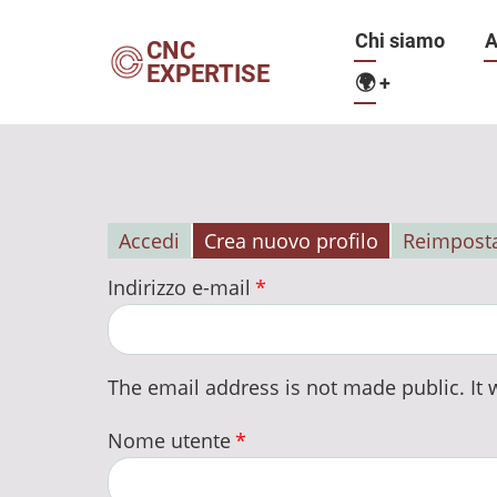
Salta
Navigazio
Chi siamo
A
al
CNC
EXPERTISE
contenuto
🌍
+
principale
principale
Accedi
Crea nuovo profilo
Reimposta
Schede
Indirizzo e-mail
primarie
The email address is not made public. It w
Nome utente