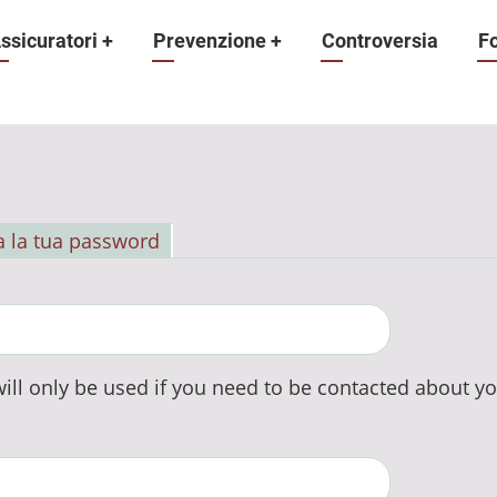
ne
ssicuratori
+
Prevenzione
+
Controversia
F
 la tua password
ill only be used if you need to be contacted about yo