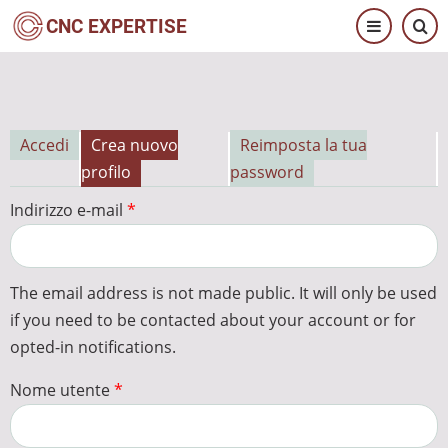
Salta
CNC EXPERTISE
al
contenuto
principale
Accedi
Crea nuovo
Reimposta la tua
Schede
profilo
password
primarie
Indirizzo e-mail
The email address is not made public. It will only be used
if you need to be contacted about your account or for
opted-in notifications.
Nome utente