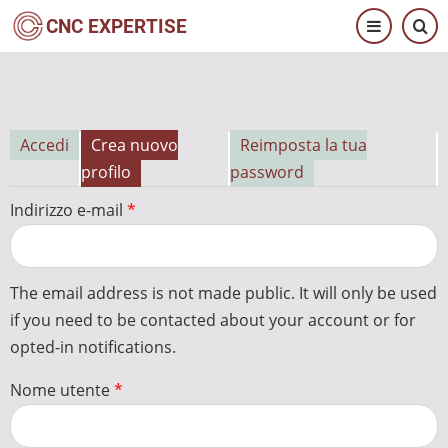
Salta
CNC EXPERTISE
al
contenuto
principale
Accedi
Crea nuovo
Reimposta la tua
Schede
profilo
password
primarie
Indirizzo e-mail
The email address is not made public. It will only be used
if you need to be contacted about your account or for
opted-in notifications.
Nome utente