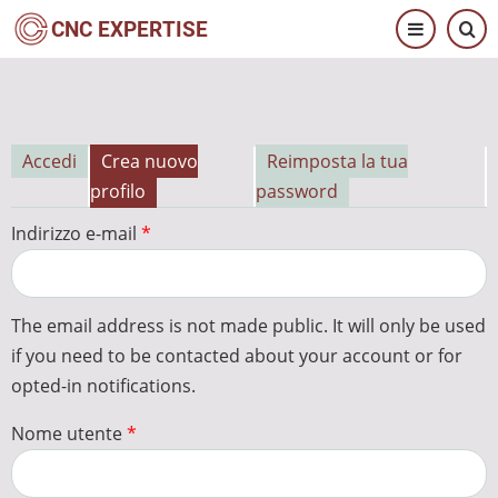
Salta
CNC EXPERTISE
al
contenuto
principale
Accedi
Crea nuovo
Reimposta la tua
Schede
profilo
password
primarie
Indirizzo e-mail
The email address is not made public. It will only be used
if you need to be contacted about your account or for
opted-in notifications.
Nome utente