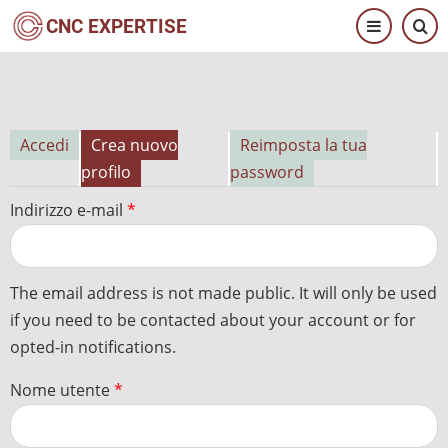
Salta
CNC EXPERTISE
al
contenuto
principale
Accedi
Crea nuovo
Reimposta la tua
Schede
profilo
password
primarie
Indirizzo e-mail
The email address is not made public. It will only be used
if you need to be contacted about your account or for
opted-in notifications.
Nome utente