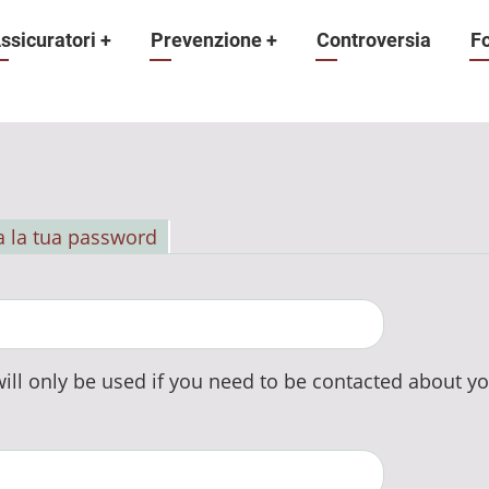
ne
ssicuratori
+
Prevenzione
+
Controversia
F
 la tua password
ill only be used if you need to be contacted about yo