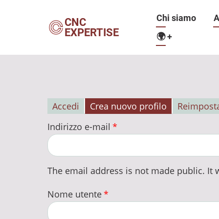
Salta
Navigazio
Chi siamo
A
al
CNC
EXPERTISE
contenuto
🌍
+
principale
principale
Accedi
Crea nuovo profilo
Reimposta
Schede
Indirizzo e-mail
primarie
The email address is not made public. It w
Nome utente