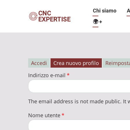
Salta
Navigazio
Chi siamo
A
al
CNC
EXPERTISE
contenuto
🌍
+
principale
principale
Accedi
Crea nuovo profilo
Reimposta
Schede
Indirizzo e-mail
primarie
The email address is not made public. It w
Nome utente