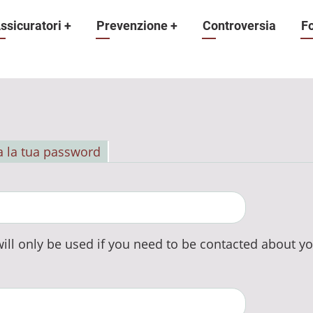
ne
ssicuratori
+
Prevenzione
+
Controversia
F
 la tua password
ill only be used if you need to be contacted about yo