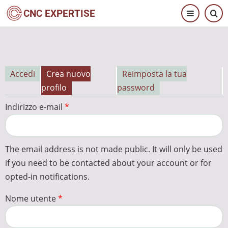
Salta
CNC EXPERTISE
al
contenuto
principale
Accedi
Crea nuovo
Reimposta la tua
Schede
profilo
password
primarie
Indirizzo e-mail
The email address is not made public. It will only be used
if you need to be contacted about your account or for
opted-in notifications.
Nome utente