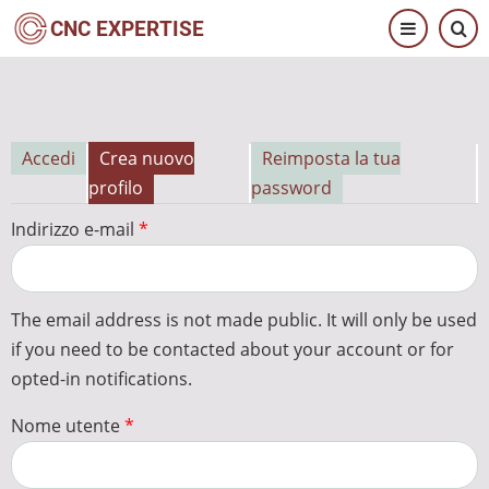
Salta
CNC EXPERTISE
al
contenuto
principale
Accedi
Crea nuovo
Reimposta la tua
Schede
profilo
password
primarie
Indirizzo e-mail
The email address is not made public. It will only be used
if you need to be contacted about your account or for
opted-in notifications.
Nome utente