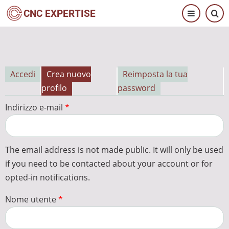
Salta
CNC EXPERTISE
al
contenuto
principale
Accedi
Crea nuovo
Reimposta la tua
Schede
profilo
password
primarie
Indirizzo e-mail
The email address is not made public. It will only be used
if you need to be contacted about your account or for
opted-in notifications.
Nome utente