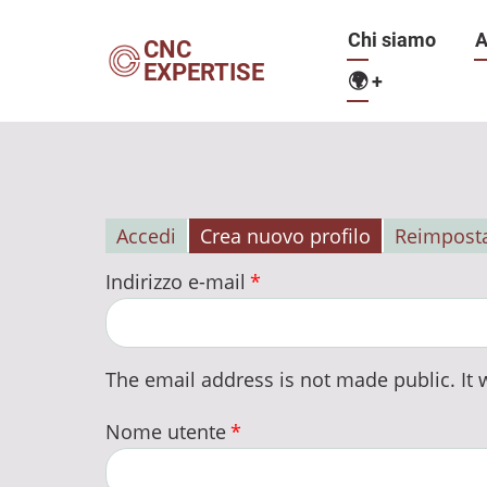
Salta
Navigazio
Chi siamo
A
al
CNC
EXPERTISE
contenuto
🌍
+
principale
principale
Accedi
Crea nuovo profilo
Reimposta
Schede
Indirizzo e-mail
primarie
The email address is not made public. It w
Nome utente