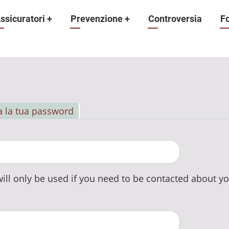
ne
ssicuratori
+
Prevenzione
+
Controversia
F
 la tua password
ill only be used if you need to be contacted about yo