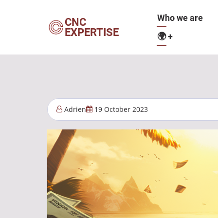
Skip
Main
Who we are
to
CNC
EXPERTISE
main
🌍
+
navigation
content
Adrien
19 October 2023