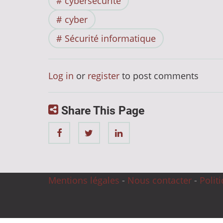
cybersécurité
cyber
Sécurité informatique
Log in
or
register
to post comments
Share This Page
Mentions légales
-
Nous contacter
-
Polit