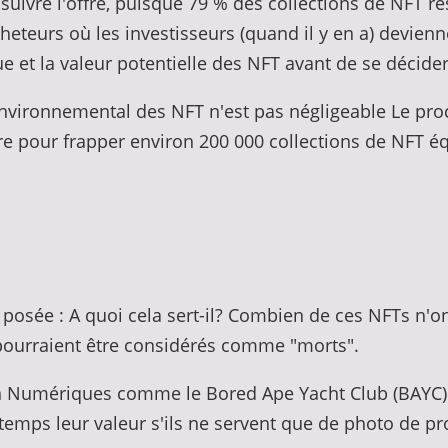
uivre l'offre, puisque 79 % des collections de NFT re
heteurs où les investisseurs (quand il y en a) devienn
e et la valeur potentielle des NFT avant de se décider
 environnemental des NFT n'est pas négligeable Le 
re pour frapper environ 200 000 collections de NFT éq
osée : A quoi cela sert-il? Combien de ces NFTs n'ont 
 pourraient être considérés comme "morts".
on Numériques comme le Bored Ape Yacht Club (BAYC) 
temps leur valeur s'ils ne servent que de photo de pro