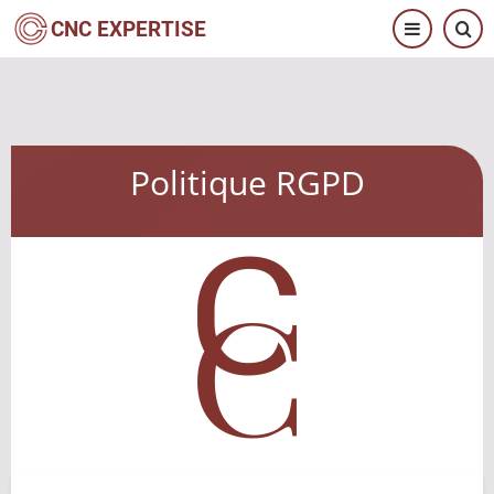
Aller
CNC EXPERTISE
au
contenu
principal
Politique RGPD