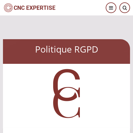
Salta
CNC EXPERTISE
al
contenuto
principale
Politique RGPD